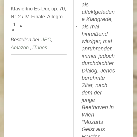
als
Klaviertrio Es-Dur, op. 70,
affektgeladen
Nr. 2 / IV. Finale. Allegro.
e Klangrede,
als mal
hinreißend
Bestellen bei:
JPC
,
witziger, mal
Amazon
,
iTunes
anrührender,
immer jedoch
durchdachter
Dialog. Jenes
berühmte
Zitat, nach
dem der
junge
Beethoven in
Wien
“Mozarts
Geist aus
Haydns